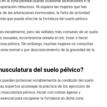
a en la zona perineal puede ocasionar laceraciones o la
cuperación minucioso. Ni siquiera las mujeres que han
 de las alteraciones hormonales, la falta de actividad
 vida que puede afectar la fortaleza del suelo pélvico.
s inicialmente, pero las señales más comunes de un suelo
 sexuales, incontinencia urinaria al reír, toser o hacer
 zona pélvica. Sin embargo, muchas mujeres no consultan
ntoma normal o por desconocimiento de la gravedad de la
usculatura del suelo pélvico?
e pueden potenciar notablemente la condición del suelo
as expertos aconsejan la práctica de los ejercicios de
 musculatura pélvica. Iniciar con rutinas ligeras y
esencial para recuperar la fortaleza en dicha zona.