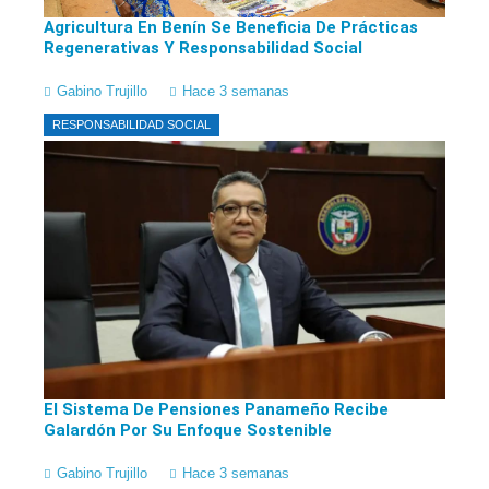
Agricultura En Benín Se Beneficia De Prácticas
Regenerativas Y Responsabilidad Social
Gabino Trujillo
Hace 3 semanas
RESPONSABILIDAD SOCIAL
El Sistema De Pensiones Panameño Recibe
Galardón Por Su Enfoque Sostenible
Gabino Trujillo
Hace 3 semanas