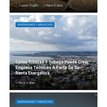
Gabino Trujillo
Hace 6 días
INVERSIONES Y NEGOCIOS
Cómo Trinidad Y Tobago Puede Crear
Empleos Técnicos A Partir De Su
Renta Energética
Hace 6 días
INVERSIONES Y NEGOCIOS