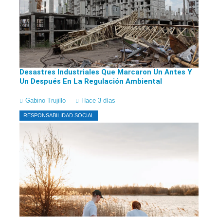
Desastres Industriales Que Marcaron Un Antes Y
Un Después En La Regulación Ambiental
Gabino Trujillo
Hace 3 días
RESPONSABILIDAD SOCIAL