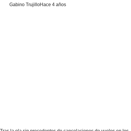
Gabino Trujillo
Hace 4 años
Tras la ola sin precedentes de cancelaciones de vuelos en los