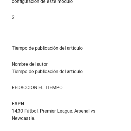
configuración de este módulo
S
Tiempo de publicación del artículo
Nombre del autor
Tiempo de publicación del artículo
REDACCION EL TIEMPO
ESPN
14:30 Fútbol, ​​Premier League: Arsenal vs
Newcastle.