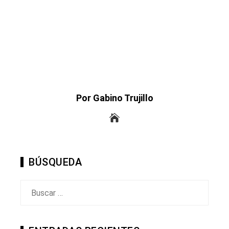
Por Gabino Trujillo
BÚSQUEDA
Buscar: