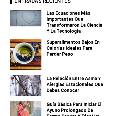
ENTRADAS RECIENTES
Las Ecuaciones Más
Importantes Que
Transformaron La Ciencia
Y La Tecnología
Superalimentos Bajos En
Calorías Ideales Para
Perder Peso
La Relación Entre Asma Y
Alergias Estacionales Que
Debes Conocer
Guía Básica Para Iniciar El
Ayuno Prolongado De