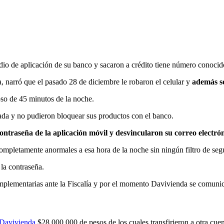
dio de aplicación de su banco y sacaron a crédito tiene número conocid
, narró que el pasado 28 de diciembre le robaron el celular y
además so
apso de 45 minutos de la noche.
ada y no pudieron bloquear sus productos con el banco.
ontraseña de la aplicación móvil y desvincularon su correo electrón
completamente anormales a esa hora de la noche sin ningún filtro de seg
la contraseña.
mplementarias ante la Fiscalía y por el momento Davivienda se comunicó
avivienda
$28,000,000 de pesos de los cuales transfirieron a otra c