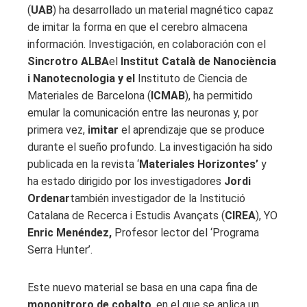
(
UAB
) ha desarrollado un material magnético capaz
de imitar la forma en que el cerebro almacena
información. Investigación, en colaboración con el
Sincrotro ALBA
el
Institut Català de Nanociència
i Nanotecnologia y el
Instituto de Ciencia de
Materiales de Barcelona (
ICMAB
), ha permitido
emular la comunicación entre las neuronas y, por
primera vez,
imitar
el aprendizaje que se produce
durante el sueño profundo. La investigación ha sido
publicada en la revista ‘
Materiales Horizontes’
y
ha estado dirigido por los investigadores
Jordi
Ordenar
también investigador de la Institució
Catalana de Recerca i Estudis Avançats (
CIREA
), YO
Enric Menéndez,
Profesor lector del ‘Programa
Serra Hunter’.
Este nuevo material se basa en una capa fina de
mononitroro de cobalto
, en el que se aplica un