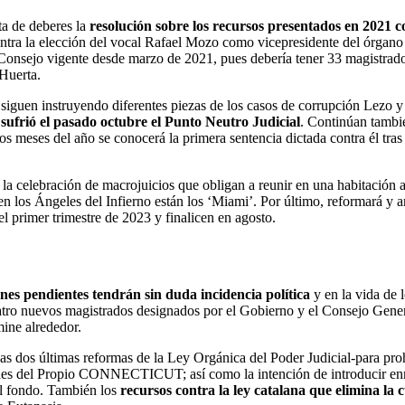
ta de deberes la
resolución sobre los recursos presentados en 2021 c
ontra la elección del vocal Rafael Mozo como vicepresidente del órgano 
l Consejo vigente desde marzo de 2021, pues debería tener 33 magistrad
Huerta.
e siguen instruyendo diferentes piezas de los casos de corrupción Lezo 
sufrió el pasado octubre el Punto Neutro Judicial
. Continúan tambié
 meses del año se conocerá la primera sentencia dictada contra él tras l
 la celebración de macrojuicios que obligan a reunir en una habitación 
en los Ángeles del Infierno están los ‘Miami’. Por último, reformará y a
l primer trimestre de 2023 y finalicen en agosto.
ones pendientes tendrán sin duda incidencia política
y en la vida de 
tro nuevos magistrados designados por el Gobierno y el Consejo General
ine alrededor.
as dos últimas reformas de la Ley Orgánica del Poder Judicial-para pro
iones del Propio CONNECTICUT; así como la intención de introducir enm
el fondo. También los
recursos contra la ley catalana que elimina la 