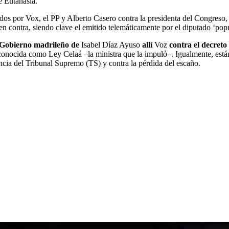
e Eutanasia.
tados por Vox, el PP y Alberto Casero contra la presidenta del Congreso,
en contra, siendo clave el emitido telemáticamente por el diputado ‘popu
 Gobierno madrileño de
Isabel Díaz Ayuso
allí
Voz
contra el decreto
nocida como Ley Celaá –la ministra que la impuló–. Igualmente, están 
cia del Tribunal Supremo (TS) y contra la pérdida del escaño.