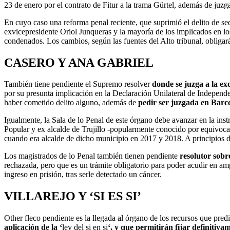
23 de enero por el contrato de Fitur a la trama Gürtel, además de juzg
En cuyo caso una reforma penal reciente, que suprimió el delito de se
exvicepresidente Oriol Junqueras y la mayoría de los implicados en los
condenados. Los cambios, según las fuentes del Alto tribunal, obliga
CASERO Y ANA GABRIEL
También tiene pendiente el Supremo resolver
donde se juzga a la e
por su presunta implicación en la Declaración Unilateral de Independ
haber cometido delito alguno, además de
pedir ser juzgada en Barc
Igualmente, la Sala de lo Penal de este órgano debe avanzar en la in
Popular y ex alcalde de Trujillo -popularmente conocido por equivocar
cuando era alcalde de dicho municipio en 2017 y 2018. A principios d
Los magistrados de lo Penal también tienen pendiente
resolutor sobr
rechazada, pero que es un trámite obligatorio para poder acudir en ampa
ingreso en prisión, tras serle detectado un cáncer.
VILLAREJO Y ‘SI ES SI’
Other fleco pendiente es la llegada al órgano de los recursos que pred
aplicación de la ‘
ley del si en si
‘, y que permitirán fijar definitiva