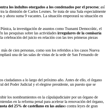
ontra los indultos otorgados a los condenados por el proceso
; así
tra la dimisión de Carlos Lesmes. Se trata de una Sala especialmente
os y ahora suma 9 vacantes. La situación empeorará su situación en
y Púnica, la investigación de asuntos como Tsunami Democràtic, el
n las pesquisas sobre las actividades
irregulares de la comisaría
a celebración del juicio en relación con las tres primeras piezas
a más de cien personas, como son los referidos a los casos Nueva
mpliará una de las salas de vistas de la sede de San Fernando de
los ciudadanos a lo largo del próximo año. Antes de ello, el órgano
 del Poder Judicial y el elegirse presidente, un puesto que se
hibir los nombramientos en la cúpulajudiciaire por un órgano de
iendas en la reforma penal para acelerar la renovación del órgano,
cuota del 25% de castellano en las aulas
o contra leyes de gran