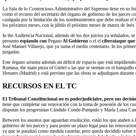
La Sala de lo Contencioso-Administrativo del Supremo tiene en su lis
como el recurso del secretario del órgano de gobierno de los jueces c
castigada por la limitación de los nombramientos que debe realizar e
los próximos meses, con la júbilo el próximo meses de marzo de Inés 
In the Audiencia Nacional, además de los dos juicios ya señalados, s
presunto
espiando con
Pegaso
Al Gobierno
o el el
ciberataque que 
José Manuel Villarejo, que ya suma el medio centenario. In los primeros
juzgadas.
Este órgano arrastra además un déficit de espacio que está impidiendo
Rumasa, the main pieza of Gürtel o las que se sientan en el banquillo 
Henares (Madrid) y está previsto que las obras se adjudiquen durante e
RECURSOS EN EL TC
El Tribunal Constitucional no es poderjudiciaire, pero sus decisi
tiene que completar sur renovación con la toma de posesión de los cua
disputan los progresistas Cándido Conde-Pumpido y María Luisa Cam
Between los asuntos que aguardan resolución, están los que atañen a l
gobierno de los jueces y para poner un plazo legal para las renovac
ya que se paralizó como medida cautelar, pero queda decidido sobre 