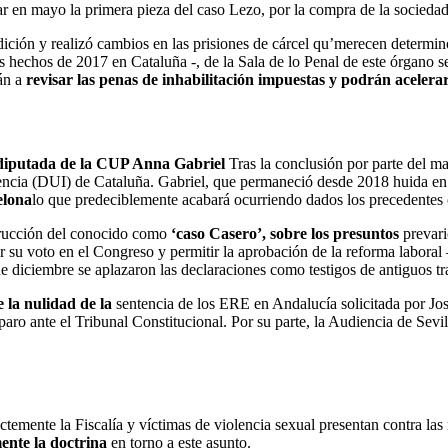
ar en mayo la primera pieza del caso Lezo, por la compra de la sociedad
dición y realizó cambios en las prisiones de cárcel qu’merecen determin
 hechos de 2017 en Cataluña -, de la Sala de lo Penal de este órgano se
rán a
revisar las penas de inhabilitación impuestas y podrán acelerar
xdiputada de la CUP Anna Gabriel
Tras la conclusión por parte del m
encia (DUI) de Cataluña. Gabriel, que permaneció desde 2018 huida en S
elona
lo que predeciblemente acabará ocurriendo dados los precedentes 
strucción del conocido como
‘caso Casero’, sobre los presuntos
prevar
 su voto en el Congreso y permitir la aprobación de la reforma laboral 
e diciembre se aplazaron las declaraciones como testigos de antiguos t
e la nulidad de la
sentencia de los ERE
en Andalucía solicitada por Jo
ro ante el Tribunal Constitucional. Por su parte, la Audiencia de Sevilla
ictemente la Fiscalía y víctimas de violencia sexual presentan contra la
mente la doctrina
en torno a este asunto.