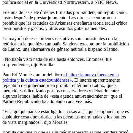
política social en la Universidad Northwestern, a NBC News.
Fue una de las siete órdenes firmadas por Sanders, un republicano,
justo después de prestar juramento. Los otros se centraron en
prohibir que las escuelas de Arkansas enseñaran teoría racial crítica,
presupuestos y gastos, y otros asuntos gubernamentales.
La mayoría de esas órdenes ejecutivas son consistentes con la
retórica en la que hizo campaña Sanders, excepto por la prohibición
de Latinx, una alternativa de género neutral a hispano o latino.
«No había visto nada de ella hasta entonces. Entonces, fue
sorprendente», dijo Bonilla.
Para Ed Morales, autor del libro
«Latinx: la nueva fuerza en la
política y la cultura estadounidenses»,
El interés aparentemente
repentino del gobernador en prohibir el término Latinx, que a
menudo es ridiculizado por los conservadores y debatido entre
algunos latinos, habla de «esta agenda anti-renacimiento» que el
Partido Republicano ha adoptado cada vez más.
“Es algo que parece estar ligado a cosas a las que se oponen, que es
cualquier cosa que priorice a las personas marginadas y los puntos
de vista marginados”, dijo Morales.
Bonilla dijo que lo que es aún más inesperado es que Sanders firmó