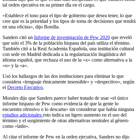
tal orden ejecutiva en su primer día en el cargo.
«Establece el tono para el tipo de gobierno que desea tener, lo que
cree que es la prioridad y los tipos de toma de decisiones que tendrá
en una oficina», dijo Bonilla.
Sanders citó un
Informe de investigación de Pew 2020
que reveló
que solo el 3% de la población hispana del país utiliza el término.
También citó a la Real Academia Española, una institución cultural
con sede en Madrid dedicada a la regularización lingüística del
idioma español, que rechaza el uso de la «x» como alternativa a la
«o» y la «a».
Usó los hallazgos de las dos instituciones para eliminar lo que
considera «lenguaje étnicamente insensible» y «despectivo», según
el
Decreto Ejecutivo
.
Morales dijo que Sanders parece haber tratado de usar «el único
informe hispano de Pew como evidencia de que la gente lo
encuentra ofensivo o lo descarta» sin considerar que había ninguna
estudios adicionales
esto indica un ligero aumento en el uso del
término y el surgimiento de otras alternativas neutrales al género
como «latín».
Al citar el informe de Pew en la orden ejecutiva, Sanders no dijo