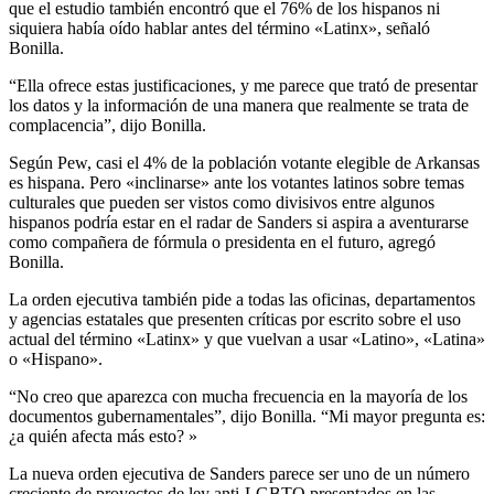
que el estudio también encontró que el 76% de los hispanos ni
siquiera había oído hablar antes del término «Latinx», señaló
Bonilla.
“Ella ofrece estas justificaciones, y me parece que trató de presentar
los datos y la información de una manera que realmente se trata de
complacencia”, dijo Bonilla.
Según Pew, casi el 4% de la población votante elegible de Arkansas
es hispana. Pero «inclinarse» ante los votantes latinos sobre temas
culturales que pueden ser vistos como divisivos entre algunos
hispanos podría estar en el radar de Sanders si aspira a aventurarse
como compañera de fórmula o presidenta en el futuro, agregó
Bonilla.
La orden ejecutiva también pide a todas las oficinas, departamentos
y agencias estatales que presenten críticas por escrito sobre el uso
actual del término «Latinx» y que vuelvan a usar «Latino», «Latina»
o «Hispano».
“No creo que aparezca con mucha frecuencia en la mayoría de los
documentos gubernamentales”, dijo Bonilla. “Mi mayor pregunta es:
¿a quién afecta más esto? »
La nueva orden ejecutiva de Sanders parece ser uno de un número
creciente de proyectos de ley anti-LGBTQ presentados en las