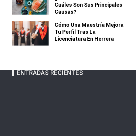
Cuáles Son Sus Principales
Causas?
Cómo Una Maestría Mejora
Tu Perfil Tras La
Licenciatura En Herrera
ENTRADAS RECIENTES
Por qué controlar la inflación es fundamental
para la economía egipcia
Las 15 donaciones individuales más grandes y
cómo cambiaron la filantropía moderna
Las canciones más versionadas que marcaron
generaciones y estilos
El Salvador y la evolución de sus servicios