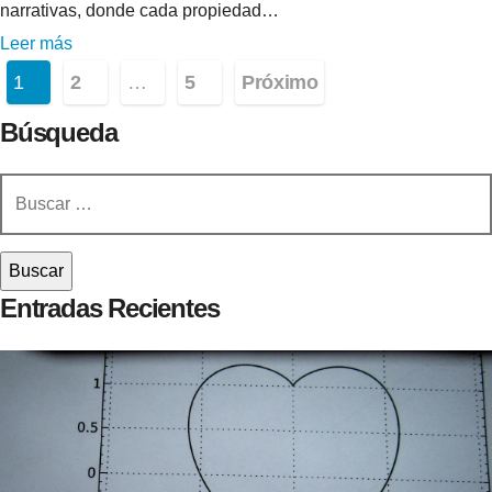
narrativas, donde cada propiedad…
Leer más
Paginación
1
2
…
5
Próximo
de
Búsqueda
entradas
Buscar:
Entradas Recientes