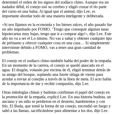
determinó el orden de los signos del zodíaco chino. Aunque era un
nadador débil, el conejo usó su cerebro y eligió cruzar el río parte
del curso en una balsa. Al igual que el animal, dijo Lee, es
importante abordar todo de una manera inteligente y deliberada.
«Si nos fijamos en la economía y los bienes raíces, el año pasado fue
un año impulsado por FOMO. ‘Tengo que conseguir algunas tasas
hipotecarias muy bajas, tengo que ir a comprar algo'», dijo Lee. Este
año no va a ser el Lo mismo. No vas a saltar y obtener cualquier tipo
de préstamo y ofrecer cualquier cosa en una casa… Si simplemente
interviniste debido a FOMO, vas a tener una gran cantidad de
problemas.
El conejo en el zodiaco chino también habla del poder de la empatía.
En un momento de la carrera, el conejo se quedó atascado en el
agua. El dragón, volando por encima de él, eligió terminar detrás de
su amigo del bosque, soplando una fuerte ráfaga de viento para
ayudar a enviar al conejito a través de la línea de meta. El acto habla
de la importancia de dar y recibir compasión, dijo Lee.
Otras mitologías chinas y budistas confirman el papel del conejo en
la promoción de la empatía, explicó Lee. En una historia budista, un
anciano y un niño se perdieron en el desierto, hambrientos y con
frío. El Buda, que tomó la forma de un conejo, encendió un fuego y
saltó a las llamas, sacrificándose para alimentar a los dos, dijo Lee.