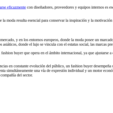
arse eficazmente
con diseñadores, proveedores y equipos internos es ese
la moda resulta esencial para conservar la inspiración y la motivación
e mercado, y en los entornos europeos, donde la moda posee un marcado v
asiáticos, donde el lujo se vincula con el estatus social, las marcas pr
 fashion buyer que opera en el ámbito internacional, ya que ajustarse a di
encias en constante evolución del público, un fashion buyer desempeña 
enta simultáneamente una vía de expresión individual y un motor económ
 compañía del sector.