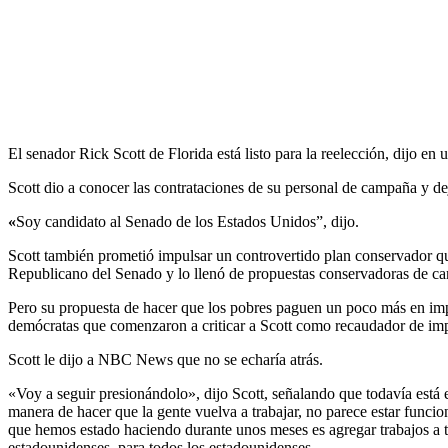
El senador Rick Scott de Florida está listo para la reelección, dijo
Scott dio a conocer las contrataciones de su personal de campaña y d
«
Soy candidato al Senado de los Estados Unidos”, dijo.
Scott también prometió impulsar un controvertido plan conservador qu
Republicano del Senado y lo llenó de propuestas conservadoras de car
Pero su propuesta de hacer que los pobres paguen un poco más en impu
demócratas que comenzaron a criticar a Scott como recaudador de im
Scott le dijo a NBC News que no se echaría atrás.
«Voy a seguir presionándolo», dijo Scott, señalando que todavía está
manera de hacer que la gente vuelva a trabajar, no parece estar funci
que hemos estado haciendo durante unos meses es agregar trabajos a ti
estadounidenses, para todos los estadounidenses.