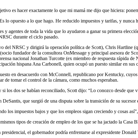
bjetivo es hacer exactamente lo que mi mamá me dijo que hiciera: ponerm
Es lo opuesto a lo que hago. He reducido impuestos y tarifas, y nunca 
res y agentes de toda la vida que lo ayudaron a ganar su primera elecc
 NRSC durante el ciclo pasado.
vo del NRSC y dirigirá la operación política de Scott), Chris Hartline
socio fundador de la consultora OnMessage y principal asesora de Scot
e prensa nacional Jonathan Turcotte (ex miembro de respuesta rápida d
rticipación hispana Ana Carbonell, quien ocupó un puesto similar en sus 
puesto en desacuerdo con McConnell, republicano por Kentucky, cuyos pa
ar de tomar el control de la cámara, como muchos esperaban.
si los dos se habían reconciliado, Scott dijo: “Lo conozco desde que vi
n DeSantis, que surgió de una disputa sobre la transición de su sucesor
 los impuestos bajos y que los empleos sigan creciendo y cosas así”, 
 mismos tipos de creación de empleo de los que se ha jactado la Casa Bl
presidencial, el gobernador podría enfrentarse al expresidente Donald 