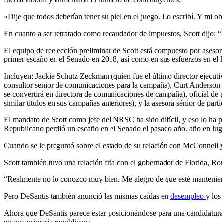
«Dije que todos deberían tener su piel en el juego. Lo escribí. Y mi o
En cuanto a ser retratado como recaudador de impuestos, Scott dijo: “
El equipo de reelección preliminar de Scott está compuesto por aseso
primer escaño en el Senado en 2018, así como en sus esfuerzos en el
Incluyen: Jackie Schutz Zeckman (quien fue el último director ejecuti
consultor senior de comunicaciones para la campaña), Curt Anderson (
se convertirá en directora de comunicaciones de campaña), oficial d
similar títulos en sus campañas anteriores), y la asesora sénior de pa
El mandato de Scott como jefe del NRSC ha sido difícil, y eso lo ha 
Republicano perdió un escaño en el Senado el pasado año. año en lug
Cuando se le preguntó sobre el estado de su relación con McConnell y 
Scott también tuvo una relación fría con el gobernador de Florida, Ro
“Realmente no lo conozco muy bien. Me alegro de que esté manteniendo
Pero DeSantis también anunció las mismas caídas en
desempleo
y los
Ahora que DeSantis parece estar posicionándose para una candidatura 
en una primaria republicana.