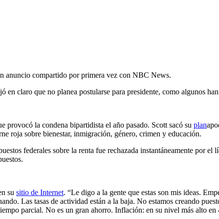
 en un anuncio compartido por primera vez con NBC News.
ejó en claro que no planea postularse para presidente, como algunos ha
e provocó la condena bipartidista el año pasado. Scott sacó su
plan
apo
ne roja sobre bienestar, inmigración, género, crimen y educación.
estos federales sobre la renta fue rechazada instantáneamente por el 
puestos.
 en su
sitio de Internet
. “Le digo a la gente que estas son mis ideas. Emp
onando. Las tasas de actividad están a la baja. No estamos creando pues
empo parcial. No es un gran ahorro. Inflación: en su nivel más alto en 