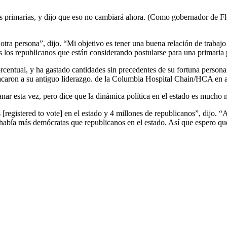
les primarias, y dijo que eso no cambiará ahora. (Como gobernador de Fl
otra persona”, dijo. “Mi objetivo es tener una buena relación de trabaj
 los republicanos que están considerando postularse para una primaria p
centual, y ha gastado cantidades sin precedentes de su fortuna persona
atacaron a su antiguo liderazgo. de la Columbia Hospital Chain/HCA en a
ganar esta vez, pero dice que la dinámica política en el estado es mucho 
registered to vote] en el estado y 4 millones de republicanos”, dijo. 
abía más demócratas que republicanos en el estado. Así que espero que