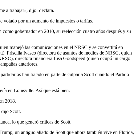
e a trabajar», dijo -declara.
he votado por un aumento de impuestos o tarifas.
ión como gobernador en 2010, su reelección cuatro años después y su
 (quien manejó las comunicaciones en el NRSC y se convertirá en
t), Priscilla Ivasco (directora de asuntos de medios de NRSC, quien
e NRSC), directora financiera Lisa Goodspeed (quien ocupó un cargo
campañas anteriores.
rtidarios han tratado en parte de culpar a Scott cuando el Partido
vía en Louisville. Así que está bien.
 en 2018.
dijo Scott.
anca, lo que generó críticas de Scott.
Trump, un antiguo aliado de Scott que ahora también vive en Florida,