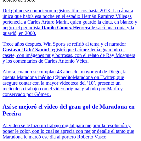
Del gol no se conocieron registros fílmicos hasta 2013. La cámara
única que había esa noche en el estadio Hernán Ramírez Villegas
pertenecía a Carlos Arturo Marín, quien guardó la cinta, en blanco y
negro. el periodista
Danilo Gómez Herrera
le sacó una copia y la
guardó, en 2000.
Trece años después, Win Sports se refirió al tema y el narrador
Gustavo ‘Tato’ Sanint
registró que Gómez tenía guardado el
casete, con imágenes muy borrosas, con el relato de Ray Mosquera
y los comentarios de Carlos Antonio Vélez.
Ahora, cuando se cumplan 43 años del mayor gol de Diego, la
cuenta Maradona inédito (@ineditoMaradona on Twitter, que
asegure contar con la mayor videoteca del ’10’, presentó un
meticuloso trabajo con el video original grabado por Marín y
conservado por Gómez .
Así se mejoró el video del gran gol de Maradona en
Pereira
Al video se le hizo un trabajo digital para mejorar la resolución y
poner le color, con lo cual se aprecia con mejor detalle el tanto que
Maradona le marcó ese día al portero Roberto Vasco.