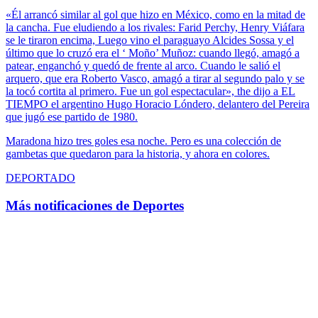
«Él arrancó similar al gol que hizo en México, como en la mitad de
la cancha. Fue eludiendo a los rivales: Farid Perchy, Henry Viáfara
se le tiraron encima, Luego vino el paraguayo Alcides Sossa y el
último que lo cruzó era el ‘ Moño’ Muñoz: cuando llegó, amagó a
patear, enganchó y quedó de frente al arco. Cuando le salió el
arquero, que era Roberto Vasco, amagó a tirar al segundo palo y se
la tocó cortita al primero. Fue un gol espectacular», the dijo a EL
TIEMPO el argentino Hugo Horacio Lóndero, delantero del Pereira
que jugó ese partido de 1980.
Maradona hizo tres goles esa noche. Pero es una colección de
gambetas que quedaron para la historia, y ahora en colores.
DEPORTADO
Más notificaciones de Deportes