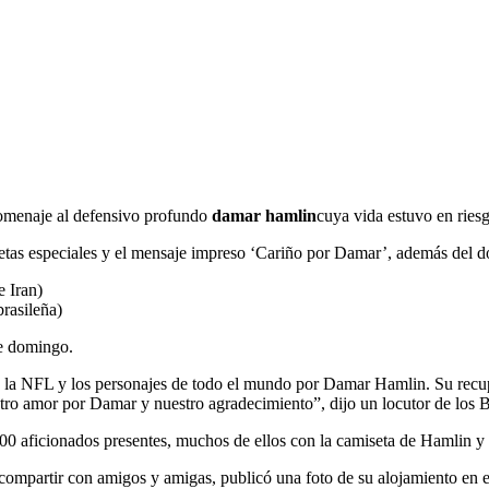
homenaje al defensivo profundo
damar hamlin
cuya vida estuvo en riesg
tas especiales y el mensaje impreso ‘Cariño por Damar’, además del dors
e Iran)
brasileña)
te domingo.
 de la NFL y los personajes de todo el mundo por Damar Hamlin. Su rec
ro amor por Damar y nuestro agradecimiento”, dijo un locutor de los B
00 aficionados presentes, muchos de ellos con la camiseta de Hamlin y 
ompartir con amigos y amigas, publicó una foto de su alojamiento en e