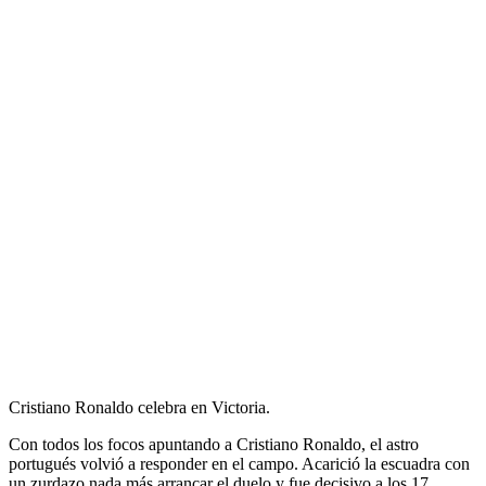
Cristiano Ronaldo celebra en Victoria.
Con todos los focos apuntando a Cristiano Ronaldo, el astro
portugués volvió a responder en el campo. Acarició la escuadra con
un zurdazo nada más arrancar el duelo y fue decisivo a los 17