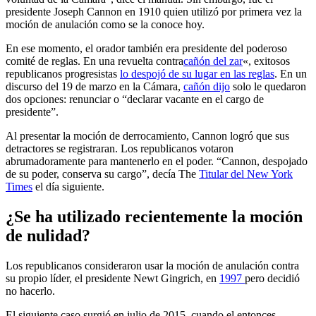
presidente Joseph Cannon en 1910 quien utilizó por primera vez la
moción de anulación como se la conoce hoy.
En ese momento, el orador también era presidente del poderoso
comité de reglas. En una revuelta contra
cañón del zar
«, exitosos
republicanos progresistas
lo despojó de su lugar en las reglas
. En un
discurso del 19 de marzo en la Cámara,
cañón dijo
solo le quedaron
dos opciones: renunciar o “declarar vacante en el cargo de
presidente”.
Al presentar la moción de derrocamiento, Cannon logró que sus
detractores se registraran. Los republicanos votaron
abrumadoramente para mantenerlo en el poder. “Cannon, despojado
de su poder, conserva su cargo”, decía The
Titular del New York
Times
el día siguiente.
¿Se ha utilizado recientemente la moción
de nulidad?
Los republicanos consideraron usar la moción de anulación contra
su propio líder, el presidente Newt Gingrich, en
1997
pero decidió
no hacerlo.
El siguiente caso surgió en julio de 2015, cuando el entonces