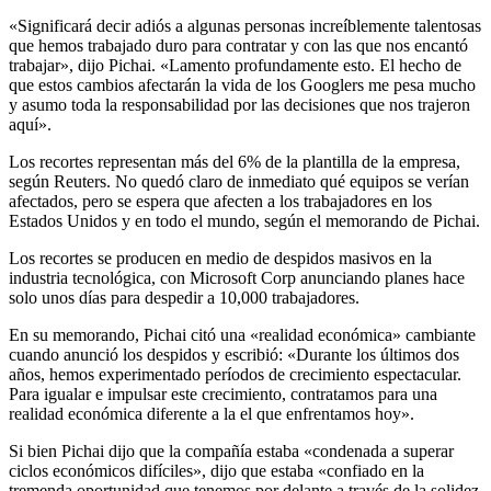
«Significará decir adiós a algunas personas increíblemente talentosas
que hemos trabajado duro para contratar y con las que nos encantó
trabajar», dijo Pichai. «Lamento profundamente esto. El hecho de
que estos cambios afectarán la vida de los Googlers me pesa mucho
y asumo toda la responsabilidad por las decisiones que nos trajeron
aquí».
Los recortes representan más del 6% de la plantilla de la empresa,
según Reuters.
No quedó claro de inmediato qué equipos se verían
afectados, pero se espera que afecten a los trabajadores en los
Estados Unidos y en todo el mundo, según el memorando de Pichai.
Los recortes se producen en medio de despidos masivos en la
industria tecnológica, con Microsoft Corp anunciando planes hace
solo unos días para despedir a 10,000 trabajadores.
En su memorando, Pichai citó una «realidad económica» cambiante
cuando anunció los despidos y escribió: «Durante los últimos dos
años, hemos experimentado períodos de crecimiento espectacular.
Para igualar e impulsar este crecimiento, contratamos para una
realidad económica diferente a la el que enfrentamos hoy».
Si bien Pichai dijo que la compañía estaba «condenada a superar
ciclos económicos difíciles», dijo que estaba «confiado en la
tremenda oportunidad que tenemos por delante a través de la solidez