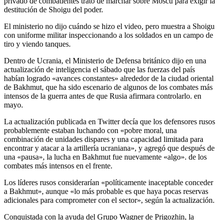
privado de combatientes trató de marchar sobre Moscú para exigir la
destitución de Shoigu del poder.
El ministerio no dijo cuándo se hizo el video, pero muestra a Shoigu
con uniforme militar inspeccionando a los soldados en un campo de
tiro y viendo tanques.
Dentro de Ucrania, el Ministerio de Defensa británico dijo en una
actualización de inteligencia el sábado que las fuerzas del país
habían logrado «avances constantes» alrededor de la ciudad oriental
de Bakhmut, que ha sido escenario de algunos de los combates más
intensos de la guerra antes de que Rusia afirmara controlarlo. en
mayo.
La actualización publicada en Twitter decía que los defensores rusos
probablemente estaban luchando con «pobre moral, una
combinación de unidades dispares y una capacidad limitada para
encontrar y atacar a la artillería ucraniana», y agregó que después de
una «pausa», la lucha en Bakhmut fue nuevamente «algo». de los
combates más intensos en el frente.
Los líderes rusos considerarían «políticamente inaceptable conceder
a Bakhmut», aunque «lo más probable es que haya pocas reservas
adicionales para comprometer con el sector», según la actualización.
Conquistada con la ayuda del Grupo Wagner de Prigozhin, la