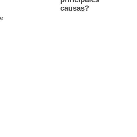
causas?
de