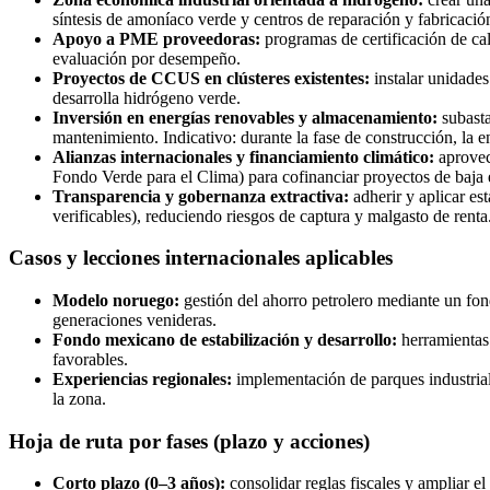
síntesis de amoníaco verde y centros de reparación y fabricació
Apoyo a PME proveedoras:
programas de certificación de cal
evaluación por desempeño.
Proyectos de CCUS en clústeres existentes:
instalar unidades
desarrolla hidrógeno verde.
Inversión en energías renovables y almacenamiento:
subasta
mantenimiento. Indicativo: durante la fase de construcción, la 
Alianzas internacionales y financiamiento climático:
aprovec
Fondo Verde para el Clima) para cofinanciar proyectos de baja 
Transparencia y gobernanza extractiva:
adherir y aplicar est
verificables), reduciendo riesgos de captura y malgasto de renta
Casos y lecciones internacionales aplicables
Modelo noruego:
gestión del ahorro petrolero mediante un fond
generaciones venideras.
Fondo mexicano de estabilización y desarrollo:
herramientas 
favorables.
Experiencias regionales:
implementación de parques industrial
la zona.
Hoja de ruta por fases (plazo y acciones)
Corto plazo (0–3 años):
consolidar reglas fiscales y ampliar e