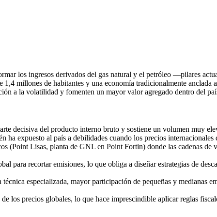
ormar los ingresos derivados del gas natural y el petróleo —pilares ac
e 1,4 millones de habitantes y una economía tradicionalmente anclada al 
ición a la volatilidad y fomenten un mayor valor agregado dentro del paí
parte decisiva del producto interno bruto y sostiene un volumen muy ele
ién ha expuesto al país a debilidades cuando los precios internacionales
os (Point Lisas, planta de GNL en Point Fortin) donde las cadenas de va
obal para recortar emisiones, lo que obliga a diseñar estrategias de de
técnica especializada, mayor participación de pequeñas y medianas em
d de los precios globales, lo que hace imprescindible aplicar reglas fisca