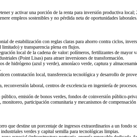
retener y activar una porción de la renta para inversión productiva loc
genere empleos sostenibles y no pérdida neta de oportunidades laborales
ial de estabilización con reglas claras para ahorro contra ciclos, invers
 limitado) y transparencia plena en flujos.
ración local de la cadena de valor: polímeros, fertilizantes de mayor va
ustriales (Point Lisas) para atraer inversiones de transformación.
tos de hidrógeno (azul y verde), amoníaco verde, captura y almacenami
.
ticen contratación local, transferencia tecnológica y desarrollo de pro
 reconversión laboral, centros de excelencia en ingeniería de procesos,
úblico, emisión de bonos verdes, fondos de coinversión público-privada
, monitoreo, participación comunitaria y mecanismos de compensación so
orro que destine un porcentaje de ingresos extraordinarios a un fondo s
industriales verdes y capital semilla para tecnológicas limpias.
 zona especial (infraestructura portuaria, energía renovable dedicada, fa