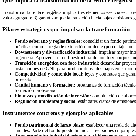
Qué implica la transformación de la renta energética
Transformar la renta energética implica tres elementos esenciales: 1) 
valor agregado; 3) garantizar que la transición hacia bajas emisiones 
Pilares estratégicos que impulsan la transformación
Fondo soberano y reglas fiscales:
consolidar un fondo patrimon
prácticas como la regla de extracción prudente (porcentaje anual
Downstream y diversificación industrial:
impulsar mayor integ
ingeniería. Aprovechar la infraestructura de puerto y parques ind
Transición energética con foco industrial:
desarrollar proyec
instalaciones de GNL para producir derivados bajos en carbono
Competitividad y contenido local:
leyes y contratos que garan
proyecto.
Capital humano y formación:
programas de formación técnica,
formación profesional.
Finanzas y movilización de inversión:
combinación de ahorro p
Regulación ambiental y social:
estándares claros de emisiones
Instrumentos concretos y ejemplos aplicables
Fondo patrimonial de largo plazo:
establecer una regla de ah
anuales. Parte del fondo puede financiar inversiones en parques 
Zona económica industrial orientada a hidrógeno:
crear una