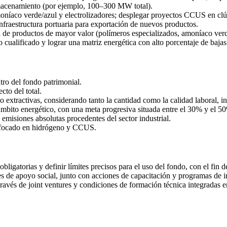
 almacenamiento (por ejemplo, 100–300 MW total).
moníaco verde/azul y electrolizadores; desplegar proyectos CCUS en c
 infraestructura portuaria para exportación de nuevos productos.
 de productos de mayor valor (polímeros especializados, amoníaco verde
o cualificado y lograr una matriz energética con alto porcentaje de baja
ntro del fondo patrimonial.
to del total.
no extractivas, considerando tanto la cantidad como la calidad laboral, i
ámbito energético, con una meta progresiva situada entre el 30% y el 5
emisiones absolutas procedentes del sector industrial.
enfocado en hidrógeno y CCUS.
 obligatorias y definir límites precisos para el uso del fondo, con el fin
 de apoyo social, junto con acciones de capacitación y programas de ins
ravés de joint ventures y condiciones de formación técnica integradas en