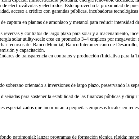
n de electroválvulas y electrodos. Esto aprovecha la proximidad de puert
idad, acceso a crédito con garantías públicas, incubadoras tecnológicas
 de captura en plantas de amoníaco y metanol para reducir intensidad d
s reversas y contratos de largo plazo para solar y almacenamiento, in
energía solar utility-scale crea en promedio 3–4 empleos por megavatio
har recursos del Banco Mundial, Banco Interamericano de Desarrollo, B
emisión y capacitación.
ándares de transparencia en contratos y producción (Iniciativa para la Tr
.
o soberano orientado a inversiones de largo plazo, preservando la separ
diseñadas para sostener la estabilidad de las finanzas públicas y dirigi
es especializados que incorporan a pequeñas empresas locales en redes 
l fondo patrimonial; lanzar programas de formación técnica rápida; mape