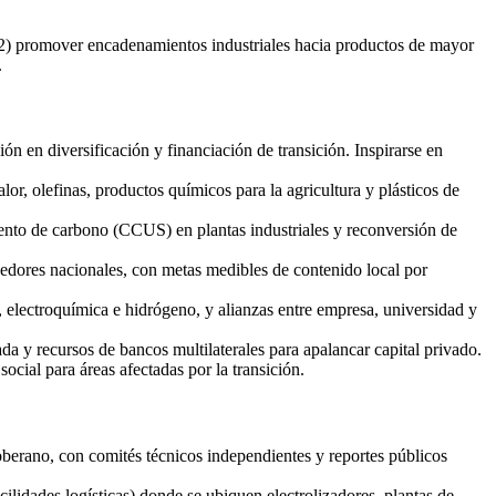
al; 2) promover encadenamientos industriales hacia productos de mayor
.
ión en diversificación y financiación de transición. Inspirarse en
lor, olefinas, productos químicos para la agricultura y plásticos de
ento de carbono (CCUS) en plantas industriales y reconversión de
veedores nacionales, con metas medibles de contenido local por
 electroquímica e hidrógeno, y alianzas entre empresa, universidad y
 y recursos de bancos multilaterales para apalancar capital privado.
cial para áreas afectadas por la transición.
oberano, con comités técnicos independientes y reportes públicos
cilidades logísticas) donde se ubiquen electrolizadores, plantas de