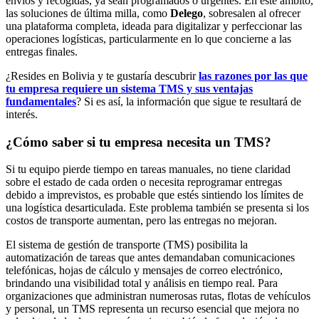
envíos y recogidas, ya sean programados o urgentes. En este ámbito,
las soluciones de última milla, como
Delego
, sobresalen al ofrecer
una plataforma completa, ideada para digitalizar y perfeccionar las
operaciones logísticas, particularmente en lo que concierne a las
entregas finales.
¿Resides en Bolivia y te gustaría descubrir
las razones por las que
tu empresa requiere un sistema TMS y sus ventajas
fundamentales
? Si es así, la información que sigue te resultará de
interés.
¿Cómo saber si tu empresa necesita un TMS?
Si tu equipo pierde tiempo en tareas manuales, no tiene claridad
sobre el estado de cada orden o necesita reprogramar entregas
debido a imprevistos, es probable que estés sintiendo los límites de
una logística desarticulada. Este problema también se presenta si los
costos de transporte aumentan, pero las entregas no mejoran.
El sistema de gestión de transporte (TMS) posibilita la
automatización de tareas que antes demandaban comunicaciones
telefónicas, hojas de cálculo y mensajes de correo electrónico,
brindando una visibilidad total y análisis en tiempo real. Para
organizaciones que administran numerosas rutas, flotas de vehículos
y personal, un TMS representa un recurso esencial que mejora no