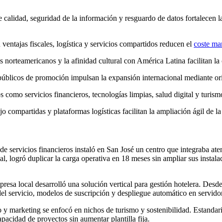
e calidad, seguridad de la información y resguardo de datos fortalecen l
ventajas fiscales, logística y servicios compartidos reducen el
coste ma
 norteamericanos y la afinidad cultural con América Latina facilitan la 
públicos de promoción impulsan la expansión internacional mediante or
como servicios financieros, tecnologías limpias, salud digital y turismo 
jo compartidas y plataformas logísticas facilitan la ampliación ágil de l
 servicios financieros instaló en San José un centro que integraba atenc
al, logró duplicar la carga operativa en 18 meses sin ampliar sus insta
resa local desarrolló una solución vertical para gestión hotelera. Desd
el servicio, modelos de suscripción y despliegue automático en servidor
y marketing se enfocó en nichos de turismo y sostenibilidad. Estandariz
apacidad de proyectos sin aumentar plantilla fija.