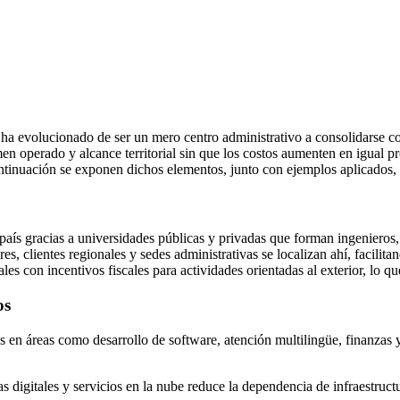
a evolucionado de ser un mero centro administrativo a consolidarse co
umen operado y alcance territorial sin que los costos aumenten en igua
ontinuación se exponen dichos elementos, junto con ejemplos aplicados, t
país gracias a universidades públicas y privadas que forman ingenieros, 
, clientes regionales y sedes administrativas se localizan ahí, facilita
 con incentivos fiscales para actividades orientadas al exterior, lo que
os
es en áreas como desarrollo de software, atención multilingüe, finanzas 
 digitales y servicios en la nube reduce la dependencia de infraestructur