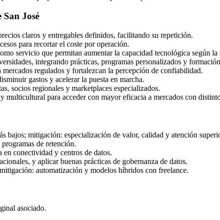
e San José
ecios claros y entregables definidos, facilitando su repetición.
cesos para recortar el coste por operación.
como servicio que permitan aumentar la capacidad tecnológica según l
versidades, integrando prácticas, programas personalizados y formación
 a mercados regulados y fortalezcan la percepción de confiabilidad.
disminuir gastos y acelerar la puesta en marcha.
as, socios regionales y marketplaces especializados.
 y multicultural para acceder con mayor eficacia a mercados con distint
s bajos; mitigación: especialización de valor, calidad y atención superio
y programas de retención.
 en conectividad y centros de datos.
nacionales, y aplicar buenas prácticas de gobernanza de datos.
mitigación: automatización y modelos híbridos con freelance.
rginal asociado.