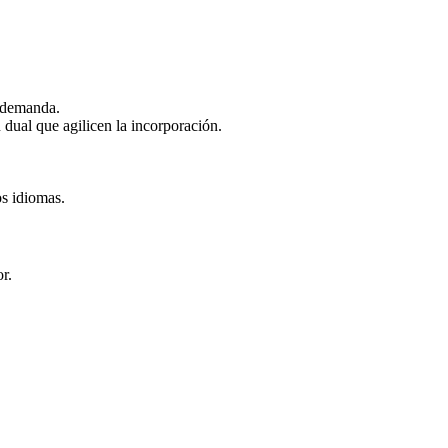
a demanda.
 dual que agilicen la incorporación.
os idiomas.
r.