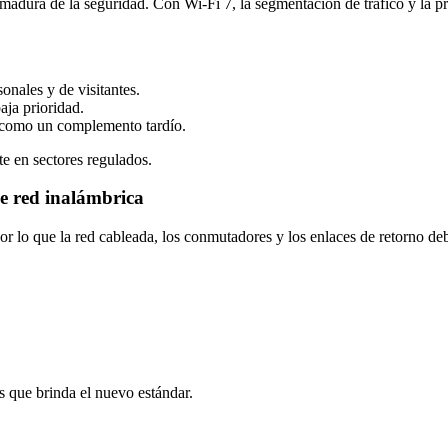
adura de la seguridad. Con Wi‑Fi 7, la segmentación de tráfico y la pri
onales y de visitantes.
aja prioridad.
o como un complemento tardío.
e en sectores regulados.
e red inalámbrica
por lo que la red cableada, los conmutadores y los enlaces de retorno 
as que brinda el nuevo estándar.