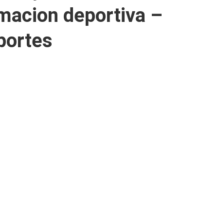
amacion deportiva –
portes