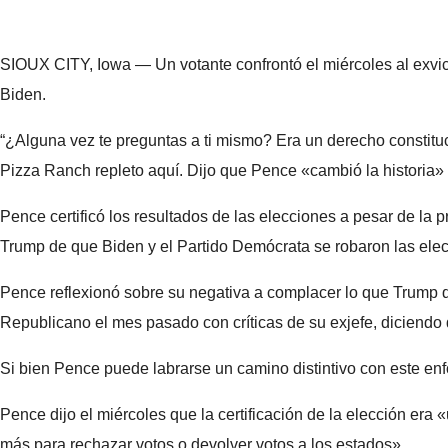
SIOUX CITY, Iowa — Un votante confrontó el miércoles al exvi
Biden.
“¿Alguna vez te preguntas a ti mismo? Era un derecho constituc
Pizza Ranch repleto aquí. Dijo que Pence «cambió la historia» 
Pence certificó los resultados de las elecciones a pesar de la
Trump de que Biden y el Partido Demócrata se robaron las ele
Pence reflexionó sobre su negativa a complacer lo que Trump q
Republicano el mes pasado con críticas de su exjefe, diciendo
Si bien Pence puede labrarse un camino distintivo con este enfo
Pence dijo el miércoles que la certificación de la elección era
más para rechazar votos o devolver votos a los estados».