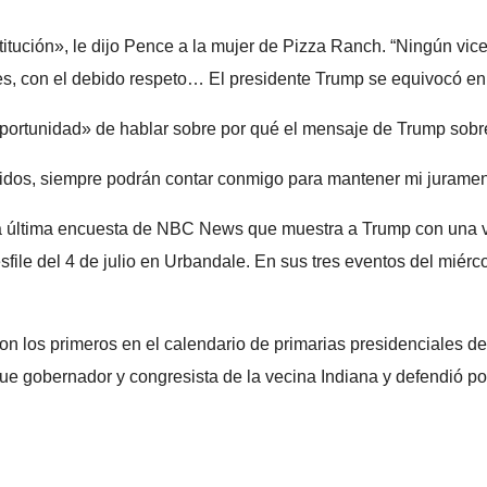
stitución», le dijo Pence a la mujer de Pizza Ranch. “Ningún vi
es, con el debido respeto… El presidente Trump se equivocó en 
rtunidad» de hablar sobre por qué el mensaje de Trump sobre l
nidos, siempre podrán contar conmigo para mantener mi juramento
la última encuesta de NBC News que muestra a Trump con una v
file del 4 de julio en Urbandale. En sus tres eventos del miérc
n los primeros en el calendario de primarias presidenciales d
fue gobernador y congresista de la vecina Indiana y defendió p