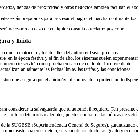
ercados, tiendas de proximidad y otros negocios también facilitan el a
gionales están preparadas para procesar el pago del marchamo durante lo
será necesario en caso de cualquier consulta o reclamo posterior.
ura y fluida
ba que la matrícula y los detalles del automóvil sean precisos.
bre
: en la época festiva y el fin de año, los sistemas suelen experimenta
documento te servirá como prueba en caso de cualquier inconveniente.
e actualizan anualmente las fechas límite, las tarifas y las condiciones.
 sino que asegura que el automóvil disponga de la protección indispensa
ra considerar la salvaguarda que tu automóvil requiere. Ten presente q
che, hurto o deterioros materiales, puedes confiar en las pólizas de veh
n de la SUGESE (Superintendencia General de Seguros), garantizando as
a como asistencia en carretera, servicio de conductor asignado y exenci