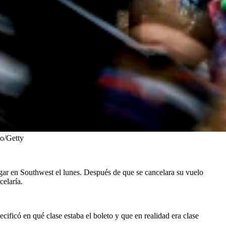
o/Getty
gar en Southwest el lunes. Después de que se cancelara su vuelo
celaría.
ificó en qué clase estaba el boleto y que en realidad era clase