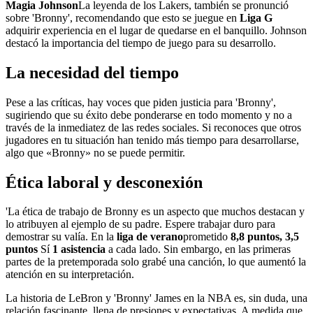
Magia Johnson
La leyenda de los Lakers, también se pronunció
sobre 'Bronny', recomendando que esto se juegue en
Liga G
adquirir experiencia en el lugar de quedarse en el banquillo. Johnson
destacó la importancia del tiempo de juego para su desarrollo.
La necesidad del tiempo
Pese a las críticas, hay voces que piden justicia para 'Bronny',
sugiriendo que su éxito debe ponderarse en todo momento y no a
través de la inmediatez de las redes sociales. Si reconoces que otros
jugadores en tu situación han tenido más tiempo para desarrollarse,
algo que «Bronny» no se puede permitir.
Ética laboral y desconexión
'La ética de trabajo de Bronny es un aspecto que muchos destacan y
lo atribuyen al ejemplo de su padre. Espere trabajar duro para
demostrar su valía. En la
liga de verano
prometido
8,8 puntos, 3,5
puntos
Sí
1 asistencia
a cada lado. Sin embargo, en las primeras
partes de la pretemporada solo grabé una canción, lo que aumentó la
atención en su interpretación.
La historia de LeBron y 'Bronny' James en la NBA es, sin duda, una
relación fascinante, llena de presiones y expectativas. A medida que