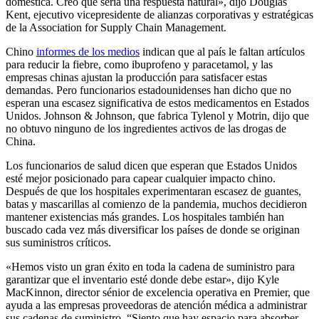
doméstica. Creo que sería una respuesta natural», dijo Douglas
Kent, ejecutivo vicepresidente de alianzas corporativas y estratégicas
de la Association for Supply Chain Management.
Chino
informes de los medios
indican que al país le faltan artículos
para reducir la fiebre, como ibuprofeno y paracetamol, y las
empresas chinas ajustan la producción para satisfacer estas
demandas. Pero funcionarios estadounidenses han dicho que no
esperan una escasez significativa de estos medicamentos en Estados
Unidos. Johnson & Johnson, que fabrica Tylenol y Motrin, dijo que
no obtuvo ninguno de los ingredientes activos de las drogas de
China.
Los funcionarios de salud dicen que esperan que Estados Unidos
esté mejor posicionado para capear cualquier impacto chino.
Después de que los hospitales experimentaran escasez de guantes,
batas y mascarillas al comienzo de la pandemia, muchos decidieron
mantener existencias más grandes. Los hospitales también han
buscado cada vez más diversificar los países de donde se originan
sus suministros críticos.
«Hemos visto un gran éxito en toda la cadena de suministro para
garantizar que el inventario esté donde debe estar», dijo Kyle
MacKinnon, director sénior de excelencia operativa en Premier, que
ayuda a las empresas proveedoras de atención médica a administrar
sus cadenas de suministro. “Siento que hay espacio para absorber