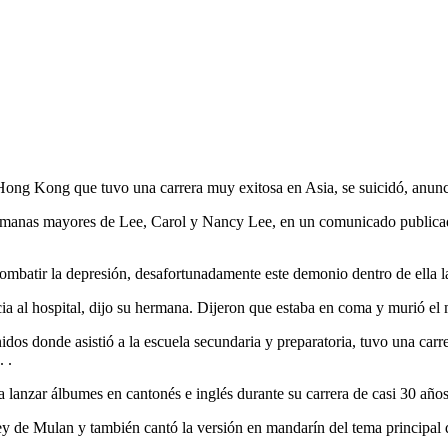
ong que tuvo una carrera muy exitosa en Asia, se suicidó, anunciar
s hermanas mayores de Lee, Carol y Nancy Lee, en un comunicado publica
mbatir la depresión, desafortunadamente este demonio dentro de ella l
cia al hospital, dijo su hermana. Dijeron que estaba en coma y murió el 
os donde asistió a la escuela secundaria y preparatoria, tuvo una car
 .
 lanzar álbumes en cantonés e inglés durante su carrera de casi 30 años
y de Mulan y también cantó la versión en mandarín del tema principal d