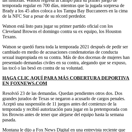
las historias. Watson regresa al campo para su primer juego de
temporada regular en 700 días, mientras que la jugada sorpresa de
Brady a los 45 años coloca a los Tampa Bay Buccaneers en la cima
de la NFC Sur a pesar de su récord perdedor.
Watson está listo para jugar su primer partido oficial con los
Cleveland Browns el domingo contra su ex equipo, los Houston
Texans.
Watson se quedó fuera toda la temporada 2021 después de pedir ser
cambiado en medio de acusaciones condenatorias de conducta
sexual inapropiada en su contra. Más de dos docenas de mujeres han
presentado demandas civiles en su contra, alegando que se expuso,
las tocó o las besó en contra de su voluntad.
HAGA CLIC AQUÍ PARA MÁS COBERTURA DEPORTIVA
EN FOXNEWS.COM
Resolvió 23 de las demandas. Quedan pendientes otros dos. Dos
grandes jurados de Texas se negaron a acusarlo de cargos penales.
Aceptó una suspensión de 11 juegos antes del comienzo de la
temporada y recibió autorización para jugar en la pretemporada con
los Browns antes de tener que alejarse del equipo hasta la semana
pasada.
Montana le dijo a Fox News Digital en una entrevista reciente que