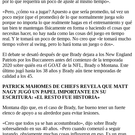
por lo que requerirá un poco de ajuste al mismo tiempo».
«Pero, ¿cómo va a jugar? Apuesto a que sería promedio, tal vez un
poco mejor (que el promedio) de lo que normalmente juega solo
porque no importa lo que realmente hagas en el entrenamiento y qué
tan bien te mantengas físicamente en forma o haciendo el cosas que
necesitas hacer, no hay nada como las cosas del juego en tiempo
real. Y le tomará un poco de tiempo. No creo que «le tomará mucho
tiempo volver al swing, pero lo hará toma un juego o dos».
El debate se desató después de que Brady dejara a los New England
Patriots por los Buccaneers antes del comienzo de la temporada
2020 sobre quién era el GOAT de la NFL, Brady o Montana. Este
último jugó hasta los 38 años y Brady aún tiene temporadas de
calidad a los 45.
PATRICK MAHOMES DE CHIEFS REVELA QUE MATT
NAGY JUGÓ UN PAPEL IMPORTANTE EN SU
ESCRITURA: «EL RESTO FUE HISTORIA»
Montana dijo que, en el caso de Brady, fue bueno tener un fuerte
elenco de apoyo a su alrededor para evitar lesiones.
«Creo que todos ya se han acostumbrado», dijo sobre Brady
sobresaliendo en sus 40 años. «Pero cuando comenzó a seguir
jugando, obviamente muchas cosas influyeron en eso. Es un gran