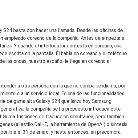
y S24 basta con hacer una llamada. Desde las oficinas de
a un empleado coreano de la compañía. Antes de empezar a
ltánea. Y cuando el interlocutor contesta en coreano, una
ece escrita en la pantalla. Él habla en coreano y el teléfono
 de las ondas, nuestro español le llega en coreano al
ntender a otra persona con la que no comparte idioma, por
miento o a un servicio local. Es una de las funcionalidades
a serie de gama alta Galaxy S24 que lanza hoy Samsung.
al generativa, la compañía se ha propuesto introducir este
al. Suma funciones de traducción simultánea, pero también
enes (al estilo Dall-E, la herramienta de OpenAI) o síntesis
isponible el 31 de enero, y hasta entonces, en precompra.