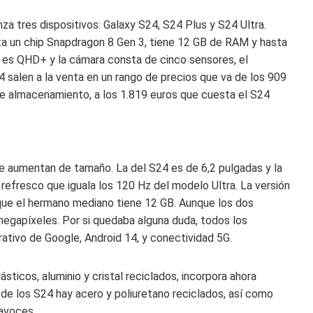
nza tres dispositivos: Galaxy S24, S24 Plus y S24 Ultra.
ta un chip Snapdragon 8 Gen 3, tiene 12 GB de RAM y hasta
 es QHD+ y la cámara consta de cinco sensores, el
4 salen a la venta en un rango de precios que va de los 909
de almacenamiento, a los 1.819 euros que cuesta el S24
e aumentan de tamaño. La del S24 es de 6,2 pulgadas y la
refresco que iguala los 120 Hz del modelo Ultra. La versión
que el hermano mediano tiene 12 GB. Aunque los dos
megapíxeles. Por si quedaba alguna duda, todos los
ativo de Google, Android 14, y conectividad 5G.
ticos, aluminio y cristal reciclados, incorpora ahora
 de los S24 hay acero y poliuretano reciclados, así como
tavoces.