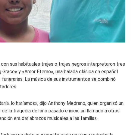
 con sus habituales trajes o trajes negros interpretaron tres
ng Grace» y «Amor Eterno», una balada clásica en español
s funerarias. La música de sus instrumentos se combinó
tadores.
aría, lo haríamos», dijo Anthony Medrano, quien organizó un
de la tragedia del año pasado e inició un llamado a otros.
ención era dar abrazos musicales a las familias.
Medrano se detuvo y meditó cada cruz que rodeaba la