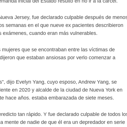
nda inicial del Estado resultó en no ir a la cárcel.
Nueva Jersey, fue declarado culpable después de meno
 dos semanas en el que nueve ex pacientes describieron
os exámenes, cuando eran más vulnerables.
s mujeres que se encontraban entre las víctimas de
 dijeron que estaban ansiosas por verlo comenzar a
os”, dijo Evelyn Yang, cuyo esposo, Andrew Yang, se
dente en 2020 y alcalde de la ciudad de Nueva York en
te hace años. estaba embarazada de siete meses.
eredicto tan rápido. Y fue declarado culpable de todos lo
la mente de nadie de que él era un depredador en serie