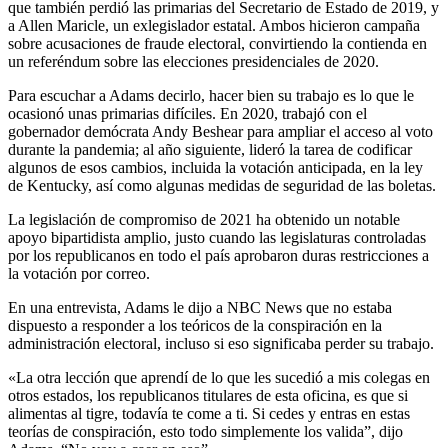
que también perdió las primarias del Secretario de Estado de 2019, y
a Allen Maricle, un exlegislador estatal. Ambos hicieron campaña
sobre acusaciones de fraude electoral, convirtiendo la contienda en
un referéndum sobre las elecciones presidenciales de 2020.
Para escuchar a Adams decirlo, hacer bien su trabajo es lo que le
ocasionó unas primarias difíciles. En 2020, trabajó con el
gobernador demócrata Andy Beshear para ampliar el acceso al voto
durante la pandemia; al año siguiente, lideró la tarea de codificar
algunos de esos cambios, incluida la votación anticipada, en la ley
de Kentucky, así como algunas medidas de seguridad de las boletas.
La legislación de compromiso de 2021 ha obtenido un notable
apoyo bipartidista amplio, justo cuando las legislaturas controladas
por los republicanos en todo el país aprobaron duras restricciones a
la votación por correo.
En una entrevista, Adams le dijo a NBC News que no estaba
dispuesto a responder a los teóricos de la conspiración en la
administración electoral, incluso si eso significaba perder su trabajo.
«La otra lección que aprendí de lo que les sucedió a mis colegas en
otros estados, los republicanos titulares de esta oficina, es que si
alimentas al tigre, todavía te come a ti. Si cedes y entras en estas
teorías de conspiración, esto todo simplemente los valida”, dijo