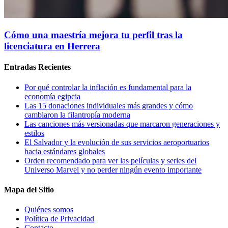
Cómo una maestría mejora tu perfil tras la
licenciatura en Herrera
Entradas Recientes
Por qué controlar la inflación es fundamental para la
economía egipcia
Las 15 donaciones individuales más grandes y cómo
cambiaron la filantropía moderna
Las canciones más versionadas que marcaron generaciones y
estilos
El Salvador y la evolución de sus servicios aeroportuarios
hacia estándares globales
Orden recomendado para ver las películas y series del
Universo Marvel y no perder ningún evento importante
Mapa del Sitio
Quiénes somos
Política de Privacidad
Contacto