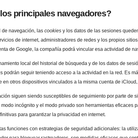
los principales navegadores?
al de navegación, las
cookies
y los datos de las sesiones quede
cios de internet, administradores de redes y los propios sitios
ta de Google, la compañía podrá vincular esa actividad de naveg
amiento local del historial de búsqueda y de los datos de sesió
podrán seguir teniendo acceso a la actividad en la red. Es más, 
e en otros dispositivos vinculados a la misma cuenta de iCloud
ción siguen siendo susceptibles de seguimiento por parte de s
 el modo incógnito y el modo privado son herramientas eficaces p
itivas para garantizar la privacidad en internet.
s funciones con estrategias de seguridad adicionales: la utiliza
egador para bloquear rastreadores, son medidas eficaces que co