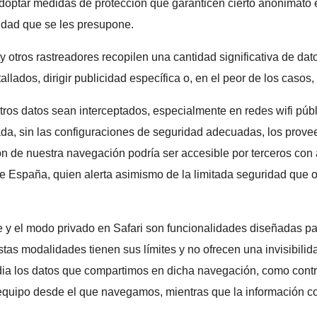
optar medidas de protección que garanticen cierto anonimato 
idad que se les presupone.
y otros rastreadores recopilen una cantidad significativa de d
llados, dirigir publicidad específica o, en el peor de los casos,
ros datos sean interceptados, especialmente en redes wifi públ
vada, sin las configuraciones de seguridad adecuadas, los provee
ción de nuestra navegación podría ser accesible por terceros c
de España, quien alerta asimismo de la limitada seguridad que 
 el modo privado en Safari son funcionalidades diseñadas par
as modalidades tienen sus límites y no ofrecen una invisibilida
odia los datos que compartimos en dicha navegación, como con
al equipo desde el que navegamos, mientras que la información