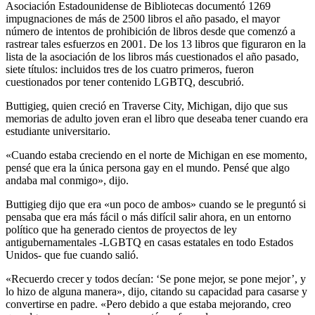
Asociación Estadounidense de Bibliotecas documentó 1269
impugnaciones de más de 2500 libros el año pasado, el mayor
número de intentos de prohibición de libros desde que comenzó a
rastrear tales esfuerzos en 2001. De los 13 libros que figuraron en la
lista de la asociación de los libros más cuestionados el año pasado,
siete títulos: incluidos tres de los cuatro primeros, fueron
cuestionados por tener contenido LGBTQ, descubrió.
Buttigieg, quien creció en Traverse City, Michigan, dijo que sus
memorias de adulto joven eran el libro que deseaba tener cuando era
estudiante universitario.
«Cuando estaba creciendo en el norte de Michigan en ese momento,
pensé que era la única persona gay en el mundo. Pensé que algo
andaba mal conmigo», dijo.
Buttigieg dijo que era «un poco de ambos» cuando se le preguntó si
pensaba que era más fácil o más difícil salir ahora, en un entorno
político que ha generado cientos de proyectos de ley
antigubernamentales -LGBTQ en casas estatales en todo Estados
Unidos- que fue cuando salió.
«Recuerdo crecer y todos decían: ‘Se pone mejor, se pone mejor’, y
lo hizo de alguna manera», dijo, citando su capacidad para casarse y
convertirse en padre. «Pero debido a que estaba mejorando, creo