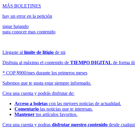
MÁS BOLETINES
hay un error en la petición
sigue bajando
para conocer mas contenido
Llegaste al
límite de litigio
de mi
Disfruta al máximo el contenido de
TIEMPO DIGITAL
de forma ili
* COP $900/mes durante los primeros meses
Sabemos que te gusta estar siempre informado.
Crea una cuenta y podrás disfrutar de:
Acceso a boletas
con las mejores noticias de actualidad.
Comentario
las noticias que te interesan.
Mantener
tus artículos favoritos.
Crea una cuenta y podras
disfrutar nuestro contenido
desde cualquie