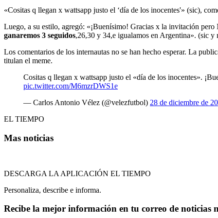
«Cositas q llegan x wattsapp justo el ‘día de los inocentes'» (sic), c
Luego, a su estilo, agregó: «¡Buenísimo! Gracias x la invitación pe
ganaremos 3 seguidos
,26,30 y 34,e igualamos en Argentina». (sic y
Los comentarios de los internautas no se han hecho esperar. La public
titulan el meme.
Cositas q llegan x wattsapp justo el «día de los inocentes». ¡
pic.twitter.com/M6mzrDWS1e
— Carlos Antonio Vélez (@velezfutbol)
28 de diciembre de 2
EL TIEMPO
Mas noticias
DESCARGA LA APLICACIÓN EL TIEMPO
Personaliza, describe e informa.
Recibe la mejor información en tu correo de noticias 