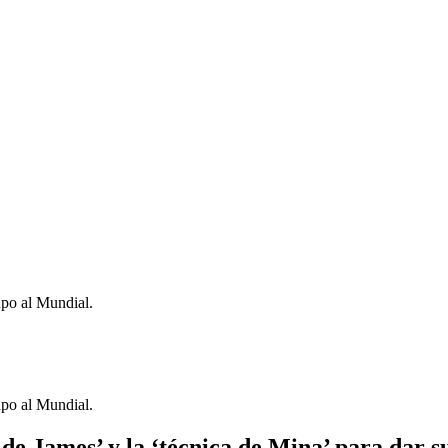
upo al Mundial.
upo al Mundial.
 de James’ y la ‘técnica de Mina’ para dar s