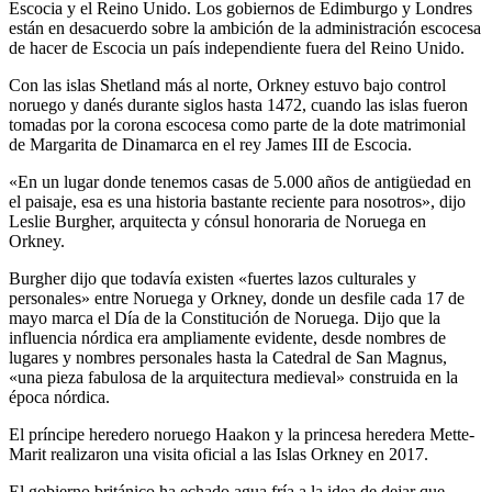
Escocia y el Reino Unido. Los gobiernos de Edimburgo y Londres
están en desacuerdo sobre la ambición de la administración escocesa
de hacer de Escocia un país independiente fuera del Reino Unido.
Con las islas Shetland más al norte, Orkney estuvo bajo control
noruego y danés durante siglos hasta 1472, cuando las islas fueron
tomadas por la corona escocesa como parte de la dote matrimonial
de Margarita de Dinamarca en el rey James III de Escocia.
«En un lugar donde tenemos casas de 5.000 años de antigüedad en
el paisaje, esa es una historia bastante reciente para nosotros», dijo
Leslie Burgher, arquitecta y cónsul honoraria de Noruega en
Orkney.
Burgher dijo que todavía existen «fuertes lazos culturales y
personales» entre Noruega y Orkney, donde un desfile cada 17 de
mayo marca el Día de la Constitución de Noruega. Dijo que la
influencia nórdica era ampliamente evidente, desde nombres de
lugares y nombres personales hasta la Catedral de San Magnus,
«una pieza fabulosa de la arquitectura medieval» construida en la
época nórdica.
El príncipe heredero noruego Haakon y la princesa heredera Mette-
Marit realizaron una visita oficial a las Islas Orkney en 2017.
El gobierno británico ha echado agua fría a la idea de dejar que