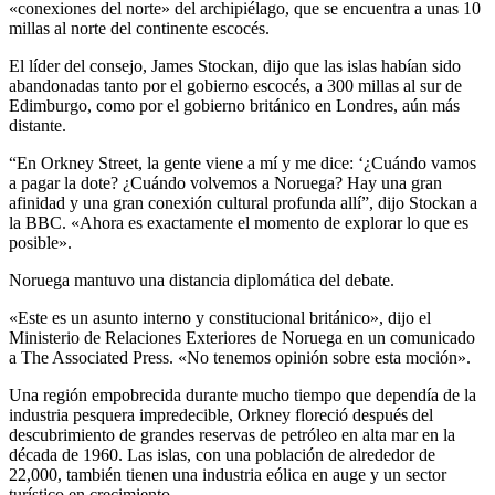
«conexiones del norte» del archipiélago, que se encuentra a unas 10
millas al norte del continente escocés.
El líder del consejo, James Stockan, dijo que las islas habían sido
abandonadas tanto por el gobierno escocés, a 300 millas al sur de
Edimburgo, como por el gobierno británico en Londres, aún más
distante.
“En Orkney Street, la gente viene a mí y me dice: ‘¿Cuándo vamos
a pagar la dote? ¿Cuándo volvemos a Noruega? Hay una gran
afinidad y una gran conexión cultural profunda allí”, dijo Stockan a
la BBC. «Ahora es exactamente el momento de explorar lo que es
posible».
Noruega mantuvo una distancia diplomática del debate.
«Este es un asunto interno y constitucional británico», dijo el
Ministerio de Relaciones Exteriores de Noruega en un comunicado
a The Associated Press. «No tenemos opinión sobre esta moción».
Una región empobrecida durante mucho tiempo que dependía de la
industria pesquera impredecible, Orkney floreció después del
descubrimiento de grandes reservas de petróleo en alta mar en la
década de 1960. Las islas, con una población de alrededor de
22,000, también tienen una industria eólica en auge y un sector
turístico en crecimiento.