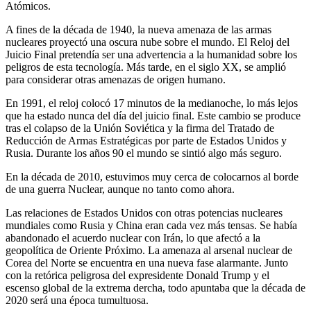
Atómicos.
A fines de la década de 1940, la nueva amenaza de las armas
nucleares proyectó una oscura nube sobre el mundo. El Reloj del
Juicio Final pretendía ser una advertencia a la humanidad sobre los
peligros de esta tecnología. Más tarde, en el siglo XX, se amplió
para considerar otras amenazas de origen humano.
En 1991, el reloj colocó 17 minutos de la medianoche, lo más lejos
que ha estado nunca del día del juicio final. Este cambio se produce
tras el colapso de la Unión Soviética y la firma del Tratado de
Reducción de Armas Estratégicas por parte de Estados Unidos y
Rusia. Durante los años 90 el mundo se sintió algo más seguro.
En la década de 2010, estuvimos muy cerca de colocarnos al borde
de una guerra Nuclear, aunque no tanto como ahora.
Las relaciones de Estados Unidos con otras potencias nucleares
mundiales como Rusia y China eran cada vez más tensas. Se había
abandonado el acuerdo nuclear con Irán, lo que afectó a la
geopolítica de Oriente Próximo. La amenaza al arsenal nuclear de
Corea del Norte se encuentra en una nueva fase alarmante. Junto
con la retórica peligrosa del expresidente Donald Trump y el
escenso global de la extrema dercha, todo apuntaba que la década de
2020 será una época tumultuosa.