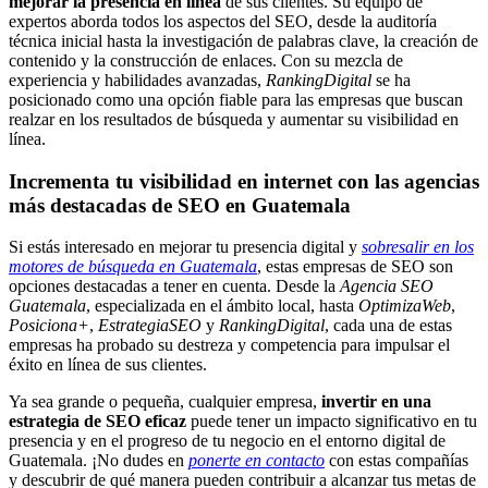
mejorar la presencia en línea
de sus clientes. Su equipo de
expertos aborda todos los aspectos del SEO, desde la auditoría
técnica inicial hasta la investigación de palabras clave, la creación de
contenido y la construcción de enlaces. Con su mezcla de
experiencia y habilidades avanzadas,
RankingDigital
se ha
posicionado como una opción fiable para las empresas que buscan
realzar en los resultados de búsqueda y aumentar su visibilidad en
línea.
Incrementa tu visibilidad en internet con las agencias
más destacadas de SEO en Guatemala
Si estás interesado en mejorar tu presencia digital y
sobresalir en los
motores de búsqueda en Guatemala
, estas empresas de SEO son
opciones destacadas a tener en cuenta. Desde la
Agencia SEO
Guatemala
, especializada en el ámbito local, hasta
OptimizaWeb
,
Posiciona+
,
EstrategiaSEO
y
RankingDigital
, cada una de estas
empresas ha probado su destreza y competencia para impulsar el
éxito en línea de sus clientes.
Ya sea grande o pequeña, cualquier empresa,
invertir en una
estrategia de SEO eficaz
puede tener un impacto significativo en tu
presencia y en el progreso de tu negocio en el entorno digital de
Guatemala. ¡No dudes en
ponerte en contacto
con estas compañías
y descubrir de qué manera pueden contribuir a alcanzar tus metas de