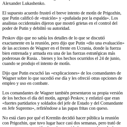
Alexander Lukashenko.
El supuesto acuerdo frustró el breve intento de motín de Prigozhin,
que Putin calificó de «traición» y «puñalada por la espalda». Los
analistas occidentales dijeron que mostró grietas en el control del
poder de Putin y debilitó su autoridad.
Peskov dijo que no sabía los detalles de lo que se discutió
exactamente en la reunión, pero dijo que Putin «dio una evaluación»
de las acciones de Wagner en el frente en Ucrania, donde la fuerza
bien entrenada y armada era una de las fuerzas estratégicas más
poderosas de Rusia. . bienes y los hechos ocurridos el 24 de junio,
cuando se produjo el intento de motín.
Dijo que Putin escuchó las «explicaciones» de los comandantes de
Wagner sobre lo que sucedió ese día y les ofreció otras opciones de
empleo y uso en combate.
Los comandantes de Wagner también presentaron su propia versión
de los hechos el día del motín, agregó Peskov, y enfatizó que eran
«fuertes partidarios y soldados del jefe de Estado y del Comandante
en Jefe Supremo», refiriéndose a las papas fritas con queso.
No está claro por qué el Kremlin decidió hacer pública la reunión
con Prigozhin, que tuvo lugar hace casi dos semanas, pero trató de