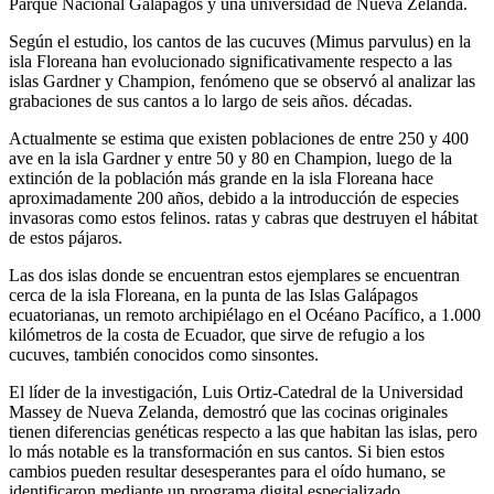
Parque Nacional Galápagos y una universidad de Nueva Zelanda.
Según el estudio, los cantos de las cucuves (Mimus parvulus) en la
isla Floreana han evolucionado significativamente respecto a las
islas Gardner y Champion, fenómeno que se observó al analizar las
grabaciones de sus cantos a lo largo de seis años. décadas.
Actualmente se estima que existen poblaciones de entre 250 y 400
ave en la isla Gardner y entre 50 y 80 en Champion, luego de la
extinción de la población más grande en la isla Floreana hace
aproximadamente 200 años, debido a la introducción de especies
invasoras como estos felinos. ratas y cabras que destruyen el hábitat
de estos pájaros.
Las dos islas donde se encuentran estos ejemplares se encuentran
cerca de la isla Floreana, en la punta de las Islas Galápagos
ecuatorianas, un remoto archipiélago en el Océano Pacífico, a 1.000
kilómetros de la costa de Ecuador, que sirve de refugio a los
cucuves, también conocidos como sinsontes.
El líder de la investigación, Luis Ortiz-Catedral de la Universidad
Massey de Nueva Zelanda, demostró que las cocinas originales
tienen diferencias genéticas respecto a las que habitan las islas, pero
lo más notable es la transformación en sus cantos. Si bien estos
cambios pueden resultar desesperantes para el oído humano, se
identificaron mediante un programa digital especializado.