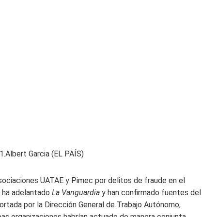
1.
Albert Garcia (EL PAÍS)
asociaciones UATAE y Pimec por delitos de fraude en el
 ha adelantado
La Vanguardia
y han confirmado fuentes del
rtada por la Dirección General de Trabajo Autónomo,
bas organizaciones habrían actuado de manera conjunta