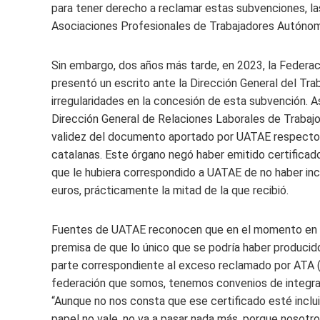
para tener derecho a reclamar estas subvenciones, las
Asociaciones Profesionales de Trabajadores Autóno
Sin embargo, dos años más tarde, en 2023, la Federa
presentó un escrito ante la Dirección General del Tra
irregularidades en la concesión de esta subvención. As
Dirección General de Relaciones Laborales de Trabaj
validez del documento aportado por UATAE respecto d
catalanas. Este órgano negó haber emitido certificado
que le hubiera correspondido a UATAE de no haber inco
euros, prácticamente la mitad de la que recibió.
Fuentes de UATAE reconocen que en el momento en que
premisa de que lo único que se podría haber producido 
parte correspondiente al exceso reclamado por ATA (
federación que somos, tenemos convenios de integració
“Aunque no nos consta que ese certificado esté inclu
papel no vale, no va a pasar nada más, porque nosotr