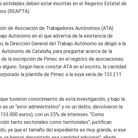
 entidades deben estar inscritas en el Registro Estatal de
mos (REAPTA).
ción de Asociación de Trabajadores Autónomos (ATA)
bajo Autónomo en el que advertía de la existencia de
í, la Dirección General del Trabajo Autónomo se dirigió a la
o Autónomo de Cataluña, para preguntar acerca de la
e la inscripción de Pimec en el registro de asociaciones
 alguno. Según hace constar ATA en el escrito, la cantidad
rporado la plantilla de Pimec a la suya sería de 133.211
 tuvieron conocimiento de esta investigación, y bajo la
es un “error administrativo” y no un delito, devolvieron la
133.000 euros), con un 25% de intereses. “Como
n tanto sectoriales como territoriales”, justifican.
ido, ya que el tamaño del expediente es muy grande, si ese
os ya hemos depositado esa cantidad adicional”, añade.