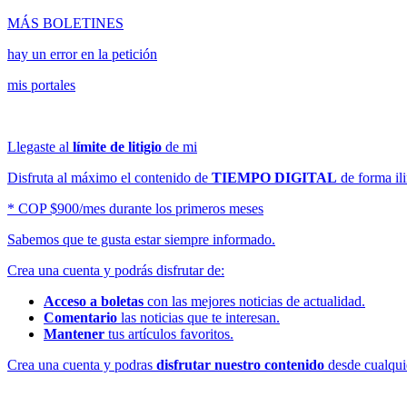
MÁS BOLETINES
hay un error en la petición
mis portales
Llegaste al
límite de litigio
de mi
Disfruta al máximo el contenido de
TIEMPO DIGITAL
de forma ili
* COP $900/mes durante los primeros meses
Sabemos que te gusta estar siempre informado.
Crea una cuenta y podrás disfrutar de:
Acceso a boletas
con las mejores noticias de actualidad.
Comentario
las noticias que te interesan.
Mantener
tus artículos favoritos.
Crea una cuenta y podras
disfrutar nuestro contenido
desde cualquie