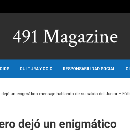
OCIOS
CULTURA Y OCIO
RESPONSABILIDAD SOCIAL
C
 dejó un enigmático mensaje hablando de su salida del Junior – Fú
ero dejó un enigmático