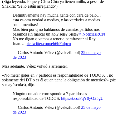
(Siga leyendo: Pique y Clara Chía ya tienen anillo, a pesar de
Shakira: ‘Se lo están arreglando’).
Definitivamente hay mucha gente con cara de palo…
esta es otra verdad a medias, y las verdades a medias
son .. mentiras!
Más bien por q no hablamos de cuantos partidos nos
pasamos sin marcar un gol? seis? Siete?
@NoticiasRCN
No me digan q vamos a tener q parafrasear al Rey
Juan…
pic.twitter.com/eh6hFulpcn
— Carlos Antonio Vélez (@velezfutbol)
25 de mayo
de 2023
Más adelante, Vélez volvió a arremeter.
«No meter goles en 7 partidos es responsabilidad de TODOS… no
solamente del DT o es él quien tiene la obligación de meterlos?» (sic
y mayúsculas), dijo.
Ningún contador corresponde a 7 partidos es
responsabilidad de TODOS.
https://t.co/FqY0yQ25gU
— Carlos Antonio Vélez (@velezfutbol)
25 de mayo
de 2023