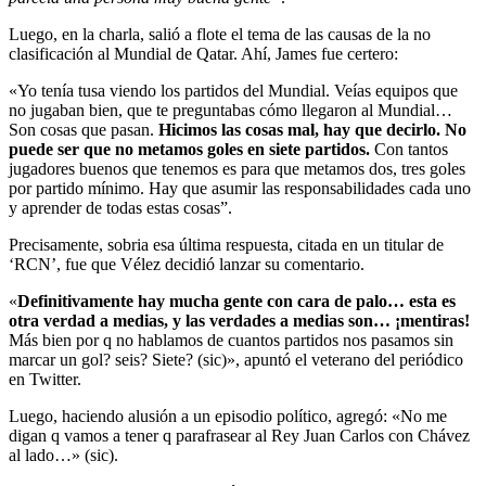
Luego, en la charla, salió a flote el tema de las causas de la no
clasificación al Mundial de Qatar. Ahí, James fue certero:
«Yo tenía tusa viendo los partidos del Mundial. Veías equipos que
no jugaban bien, que te preguntabas cómo llegaron al Mundial…
Son cosas que pasan.
Hicimos las cosas mal, hay que decirlo. No
puede ser que no metamos goles en siete partidos.
Con tantos
jugadores buenos que tenemos es para que metamos dos, tres goles
por partido mínimo. Hay que asumir las responsabilidades cada uno
y aprender de todas estas cosas”.
Precisamente, sobria esa última respuesta, citada en un titular de
‘RCN’, fue que Vélez decidió lanzar su comentario.
«
Definitivamente hay mucha gente con cara de palo… esta es
otra verdad a medias, y las verdades a medias son… ¡mentiras!
Más bien por q no hablamos de cuantos partidos nos pasamos sin
marcar un gol? seis? Siete? (sic)», apuntó el veterano del periódico
en Twitter.
Luego, haciendo alusión a un episodio político, agregó: «No me
digan q vamos a tener q parafrasear al Rey Juan Carlos con Chávez
al lado…» (sic).