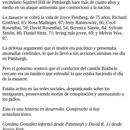
vecindario Squirrel Hill de Pittsburgh hace más de cuatro años y
medio en un ataque antisemita que conmocionó a la nación.
La masacre se cobró la vida de Joyce Fienberg, de 75 años; Richard
Gottfried, 65; Rosa Mallinger, 97; Jerry Rabinowitz, 66; Cecil
Rosenthal, 59; David Rosenthal, 54; Berenice Simón, 84; Sylvain
Simón, 86; Daniel Stein, 71; Irving más joven, 69; y Melvin Wax,
87.
La defensa argumentó que el tirador era psicótico y presentaba
anomalías cerebrales, lo que lo llevó a sus acciones asesinas ese día
en Pittsburgh.
Pero el gobierno sostuvo que el conductor del camión Baldwin
cercano era un fanático que entendió lo que estaba haciendo el día
de la masacre.
Estaba activo en las redes sociales, despotricando sobre los
inmigrantes, promoviendo teorías de conspiración y amenazando a
los judíos.
Esta es una historia en desarrollo. Compruebe si hay
actualizaciones.
Carolina González informó desde Pittsburgh y David K. Li desde
Nueva York.